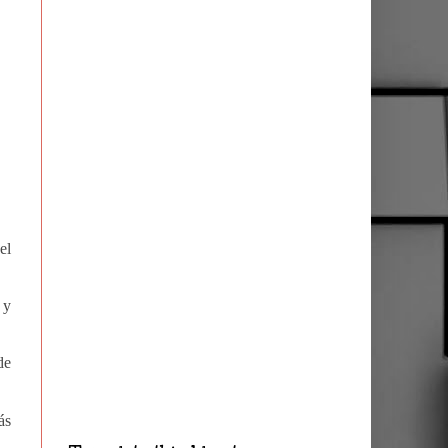
el
.
 y
de
ás