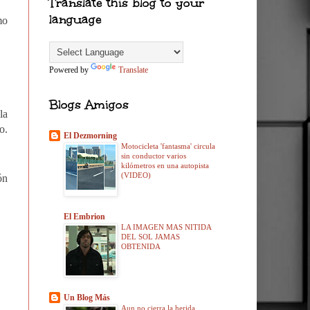
Translate this blog to your
language
mo
Powered by
Translate
Blogs Amigos
la
o.
El Dezmorning
Motocicleta 'fantasma' circula
sin conductor varios
kilómetros en una autopista
(VIDEO)
ón
El Embrion
LA IMAGEN MAS NITIDA
DEL SOL JAMAS
OBTENIDA
Un Blog Más
Aun no cierra la herida