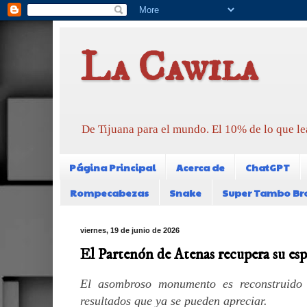
La Cawila
De Tijuana para el mundo. El 10% de lo que le
Página Principal
Acerca de
ChatGPT
Rompecabezas
Snake
Super Tambo Br
viernes, 19 de junio de 2026
El Partenón de Atenas recupera su es
El asombroso monumento es reconstruido 
resultados que ya se pueden apreciar.