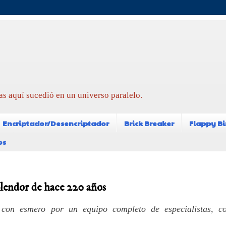
as aquí sucedió en un universo paralelo.
Encriptador/Desencriptador
Brick Breaker
Flappy Bi
os
plendor de hace 220 años
con esmero por un equipo completo de especialistas, c