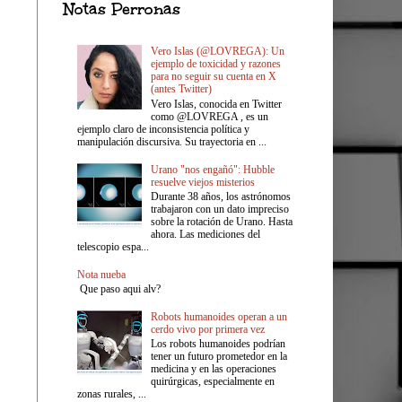
Notas Perronas
Vero Islas (@LOVREGA): Un
ejemplo de toxicidad y razones
para no seguir su cuenta en X
(antes Twitter)
Vero Islas, conocida en Twitter
como @LOVREGA , es un
ejemplo claro de inconsistencia política y
manipulación discursiva. Su trayectoria en ...
Urano "nos engañó": Hubble
resuelve viejos misterios
Durante 38 años, los astrónomos
trabajaron con un dato impreciso
sobre la rotación de Urano. Hasta
ahora. Las mediciones del
telescopio espa...
Nota nueba
Que paso aqui alv?
Robots humanoides operan a un
cerdo vivo por primera vez
Los robots humanoides podrían
tener un futuro prometedor en la
medicina y en las operaciones
quirúrgicas, especialmente en
zonas rurales, ...