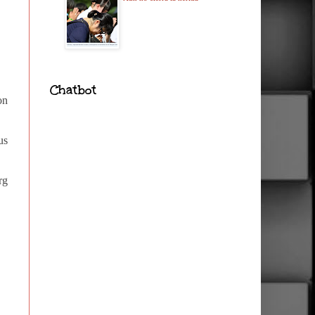
Chatbot
on
us
rg