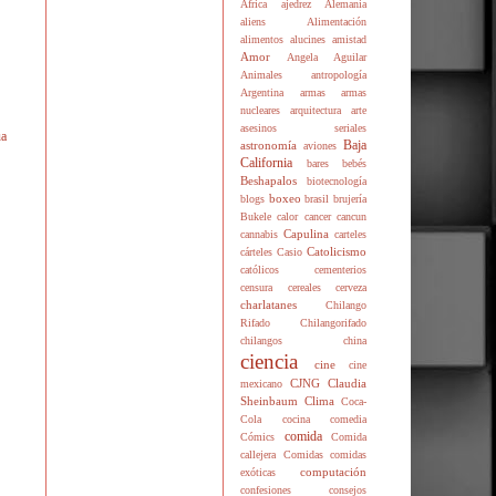
África
ajedrez
Alemania
aliens
Alimentación
alimentos
alucines
amistad
Amor
Angela Aguilar
Animales
antropología
Argentina
armas
armas
nucleares
arquitectura
arte
asesinos seriales
ua
Baja
astronomía
aviones
California
bares
bebés
Beshapalos
biotecnología
boxeo
blogs
brasil
brujería
Bukele
calor
cancer
cancun
Capulina
cannabis
carteles
Catolicismo
cárteles
Casio
católicos
cementerios
censura
cereales
cerveza
charlatanes
Chilango
Rifado
Chilangorifado
chilangos
china
ciencia
cine
cine
CJNG
Claudia
mexicano
Sheinbaum
Clima
Coca-
Cola
cocina
comedia
comida
Cómics
Comida
callejera
Comidas
comidas
computación
exóticas
confesiones
consejos