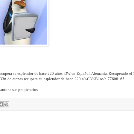
recupera su esplendor de hace 220 años. DW en Español. Alemania. Recuperado el 
3%B3n-de-atenas-recupera-su-esplendor-de-hace-220-a%C3%B1os/a-77608165
autor a sus propietarios.