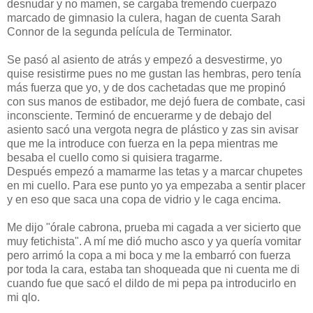
desnudar y no mamen, se cargaba tremendo cuerpazo
marcado de gimnasio la culera, hagan de cuenta Sarah
Connor de la segunda película de Terminator.
Se pasó al asiento de atrás y empezó a desvestirme, yo
quise resistirme pues no me gustan las hembras, pero tenía
más fuerza que yo, y de dos cachetadas que me propinó
con sus manos de estibador, me dejó fuera de combate, casi
inconsciente. Terminó de encuerarme y de debajo del
asiento sacó una vergota negra de plástico y zas sin avisar
que me la introduce con fuerza en la pepa mientras me
besaba el cuello como si quisiera tragarme.
Después empezó a mamarme las tetas y a marcar chupetes
en mi cuello. Para ese punto yo ya empezaba a sentir placer
y en eso que saca una copa de vidrio y le caga encima.
Me dijo "órale cabrona, prueba mi cagada a ver sicierto que
muy fetichista". A mí me dió mucho asco y ya quería vomitar
pero arrimó la copa a mi boca y me la embarró con fuerza
por toda la cara, estaba tan shoqueada que ni cuenta me di
cuando fue que sacó el dildo de mi pepa pa introducirlo en
mi qlo.