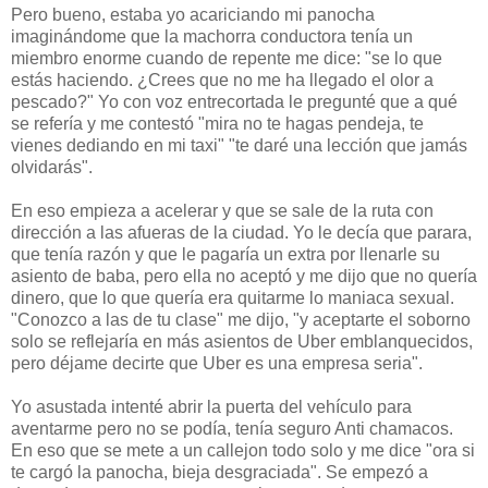
Pero bueno, estaba yo acariciando mi panocha
imaginándome que la machorra conductora tenía un
miembro enorme cuando de repente me dice: "se lo que
estás haciendo. ¿Crees que no me ha llegado el olor a
pescado?" Yo con voz entrecortada le pregunté que a qué
se refería y me contestó "mira no te hagas pendeja, te
vienes dediando en mi taxi" "te daré una lección que jamás
olvidarás".
En eso empieza a acelerar y que se sale de la ruta con
dirección a las afueras de la ciudad. Yo le decía que parara,
que tenía razón y que le pagaría un extra por llenarle su
asiento de baba, pero ella no aceptó y me dijo que no quería
dinero, que lo que quería era quitarme lo maniaca sexual.
"Conozco a las de tu clase" me dijo, "y aceptarte el soborno
solo se reflejaría en más asientos de Uber emblanquecidos,
pero déjame decirte que Uber es una empresa seria".
Yo asustada intenté abrir la puerta del vehículo para
aventarme pero no se podía, tenía seguro Anti chamacos.
En eso que se mete a un callejon todo solo y me dice "ora si
te cargó la panocha, bieja desgraciada". Se empezó a