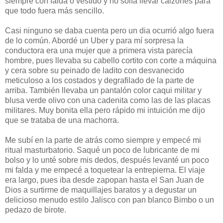
siempre con falda o vestido y no solía llevar calzones para
que todo fuera más sencillo.
Casi ninguno se daba cuenta pero un dia ocurrió algo fuera
de lo común. Abordé un Uber y para mí sorpresa la
conductora era una mujer que a primera vista parecía
hombre, pues llevaba su cabello cortito con corte a máquina
y cera sobre su peinado de ladito con desvanecido
meticuloso a los costados y degrafilado de la parte de
arriba. También llevaba un pantalón color caqui militar y
blusa verde olivo con una cadenita como las de las placas
militares. Muy bonita ella pero rápido mi intuición me dijo
que se trataba de una machorra.
Me subí en la parte de atrás como siempre y empecé mi
ritual masturbatorio. Saqué un poco de lubricante de mi
bolso y lo unté sobre mis dedos, después levanté un poco
mi falda y me empecé a toquetear la entrepierna. El viaje
era largo, pues iba desde zapopan hasta el San Juan de
Dios a surtirme de maquillajes baratos y a degustar un
delicioso menudo estilo Jalisco con pan blanco Bimbo o un
pedazo de birote.