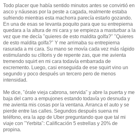
Todo placer que había sentido minutos antes se convirtió en
asco y náuseas por la peste a cagada, realmente estaba
sufriendo mientras esta machorra parecía estarlo gozando.
En una de esas se levanta poquito para que su entrepierna
quedara a la altura de mi cara y se empieza a masturbar a la
vez que me decía "quieres de esto maldita golfa?" "Quieres
de esto maldita golfa?" Y me arrimaba su entrepierna
rasurada a mi cara. Su mano se movía cada vez más rápido
estimulando su clítoris y de repente zas, que me avienta
tremendo squirt en mi cara todavía embarrada de
excremento. Luego, casi enseguida de ese squirt vino un
segundo y poco después un tercero pero de menos
intensidad.
Me dice, "órale vieja cabrona, servida" y abre la puerta y me
baja del carro a empujones estando todavía yo desnuda y
me avienta mis cosas por la ventana. Arranca el auto y se
pierde entre las calles. Segundos después suena mi
teléfono, era la app de Uber preguntando que que tal mi
viaje con "Yerbita": Calificación 5 estrellas y 20% de
propina.