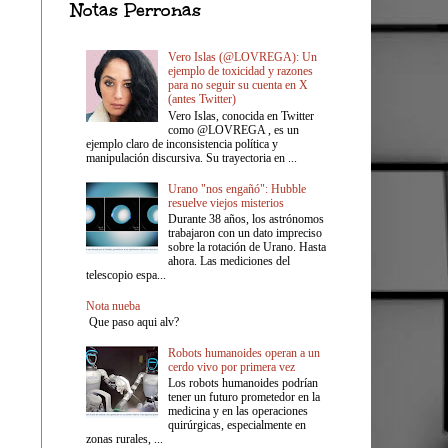
Notas Perronas
Vero Islas (@LOVREGA): Un
ejemplo de toxicidad y razones
para no seguir su cuenta en X
(antes Twitter)
Vero Islas, conocida en Twitter
como @LOVREGA , es un
ejemplo claro de inconsistencia política y
manipulación discursiva. Su trayectoria en ...
Urano "nos engañó": Hubble
resuelve viejos misterios
Durante 38 años, los astrónomos
trabajaron con un dato impreciso
sobre la rotación de Urano. Hasta
ahora. Las mediciones del
telescopio espa...
Nota nueba
Que paso aqui alv?
Robots humanoides operan a un
cerdo vivo por primera vez
Los robots humanoides podrían
tener un futuro prometedor en la
medicina y en las operaciones
quirúrgicas, especialmente en
zonas rurales, ...