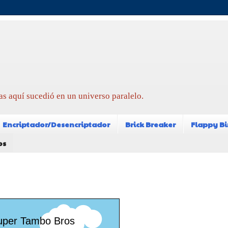
as aquí sucedió en un universo paralelo.
Encriptador/Desencriptador
Brick Breaker
Flappy Bi
os