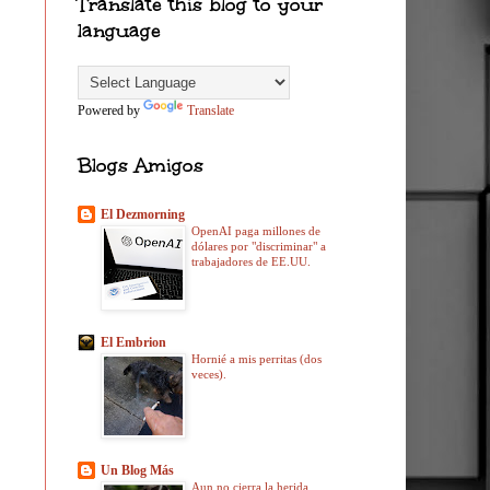
Translate this blog to your
language
Powered by
Translate
Blogs Amigos
El Dezmorning
OpenAI paga millones de
dólares por "discriminar" a
trabajadores de EE.UU.
El Embrion
Hornié a mis perritas (dos
veces).
Un Blog Más
Aun no cierra la herida