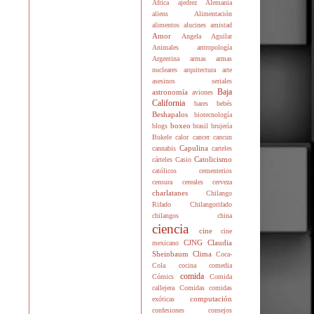
África
ajedrez
Alemania
aliens
Alimentación
alimentos
alucines
amistad
Amor
Angela Aguilar
Animales
antropología
Argentina
armas
armas
nucleares
arquitectura
arte
asesinos seriales
Baja
astronomía
aviones
California
bares
bebés
Beshapalos
biotecnología
boxeo
blogs
brasil
brujería
Bukele
calor
cancer
cancun
Capulina
cannabis
carteles
Catolicismo
cárteles
Casio
católicos
cementerios
censura
cereales
cerveza
charlatanes
Chilango
Rifado
Chilangorifado
chilangos
china
ciencia
cine
cine
CJNG
Claudia
mexicano
Sheinbaum
Clima
Coca-
Cola
cocina
comedia
comida
Cómics
Comida
callejera
Comidas
comidas
computación
exóticas
confesiones
consejos