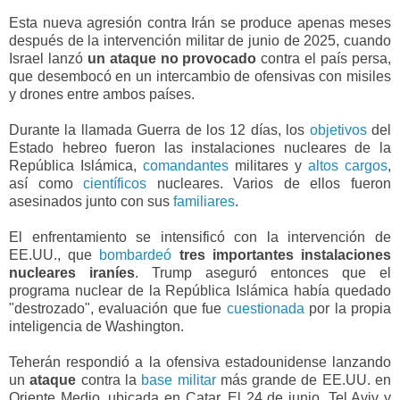
Esta nueva agresión contra Irán se produce apenas meses
después de la intervención militar de junio de 2025, cuando
Israel lanzó
un ataque no provocado
contra el país persa,
que desembocó en un intercambio de ofensivas con misiles
y drones entre ambos países.
Durante la llamada Guerra de los 12 días, los
objetivos
del
Estado hebreo fueron las instalaciones nucleares de la
República Islámica,
comandantes
militares y
altos cargos
,
así como
científicos
nucleares. Varios de ellos fueron
asesinados junto con sus
familiares
.
El enfrentamiento se intensificó con la intervención de
EE.UU., que
bombardeó
tres importantes instalaciones
nucleares iraníes
. Trump aseguró entonces que el
programa nuclear de la República Islámica había quedado
"destrozado", evaluación que fue
cuestionada
por la propia
inteligencia de Washington.
Teherán respondió a la ofensiva estadounidense lanzando
un
ataque
contra la
base militar
más grande de EE.UU. en
Oriente Medio, ubicada en Catar. El 24 de junio, Tel Aviv y