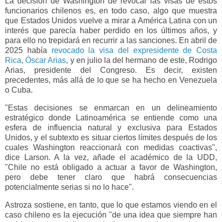
La decisión de Washington de revocar las visas de estos
funcionarios chilenos es, en todo caso, algo que muestra
que Estados Unidos vuelve a mirar a América Latina con un
interés que parecía haber perdido en los últimos años, y
para ello no trepidará en recurrir a las sanciones. En abril de
2025 había
revocado la visa del expresidente de Costa
Rica
,
Óscar Arias
, y en julio la del hermano de este, Rodrigo
Arias, presidente del Congreso. Es decir, existen
precedentes, más allá de lo que se ha hecho en Venezuela
o Cuba.
"Estas decisiones se enmarcan en un delineamiento
estratégico donde Latinoamérica se entiende como una
esfera de influencia natural y exclusiva para Estados
Unidos, y el subtexto es situar ciertos límites después de los
cuales Washington reaccionará con medidas coactivas",
dice Larson. A la vez, añade el académico de la UDD,
"Chile no está obligado a actuar a favor de Washington,
pero debe tener claro que habrá consecuencias
potencialmente serias si no lo hace".
Astroza sostiene, en tanto, que lo que estamos viendo en el
caso chileno es la ejecución "de una idea que siempre han