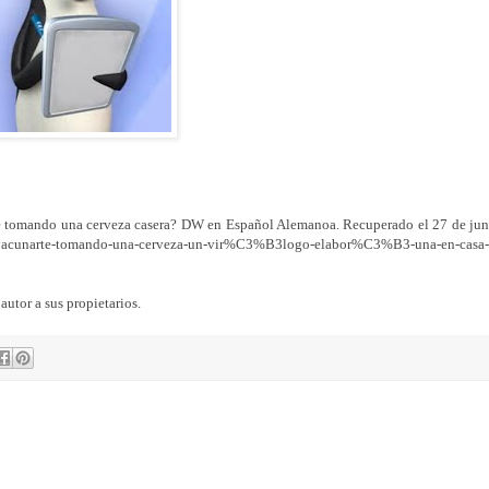
rte tomando una cerveza casera? DW en Español Alemanoa. Recuperado el 27 de jun
unarte-tomando-una-cerveza-un-vir%C3%B3logo-elabor%C3%B3-una-en-casa-
autor a sus propietarios.