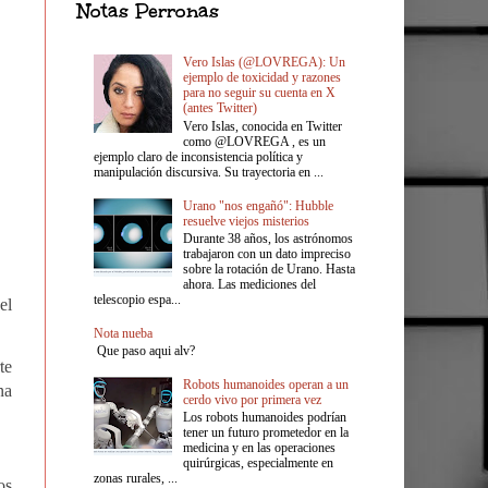
Notas Perronas
Vero Islas (@LOVREGA): Un
ejemplo de toxicidad y razones
para no seguir su cuenta en X
(antes Twitter)
Vero Islas, conocida en Twitter
como @LOVREGA , es un
ejemplo claro de inconsistencia política y
manipulación discursiva. Su trayectoria en ...
Urano "nos engañó": Hubble
resuelve viejos misterios
Durante 38 años, los astrónomos
trabajaron con un dato impreciso
sobre la rotación de Urano. Hasta
ahora. Las mediciones del
telescopio espa...
el
Nota nueba
Que paso aqui alv?
te
Robots humanoides operan a un
na
cerdo vivo por primera vez
Los robots humanoides podrían
tener un futuro prometedor en la
medicina y en las operaciones
quirúrgicas, especialmente en
zonas rurales, ...
os