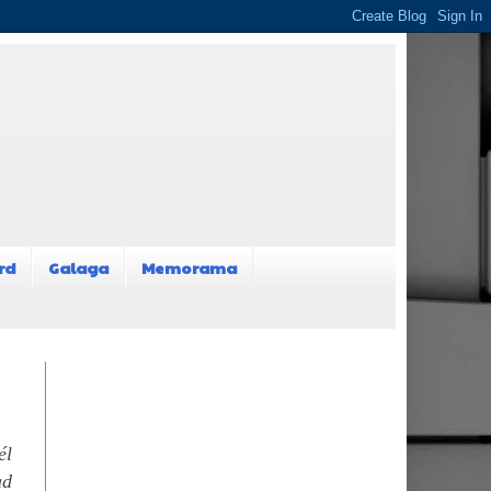
rd
Galaga
Memorama
él
ad