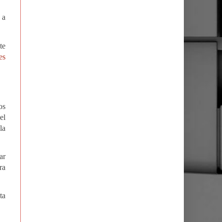
 a
te
es
os
el
la
ar
ra
ta