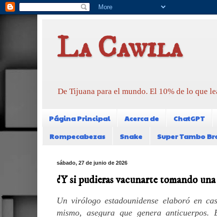
La Cawila
De Tijuana para el mundo. El 10% de lo que le
Página Principal
Acerca de
ChatGPT
Rompecabezas
Snake
Super Tambo Br
sábado, 27 de junio de 2026
¿Y si pudieras vacunarte tomando una 
Un virólogo estadounidense elaboró en ca
mismo, asegura que genera anticuerpos. 