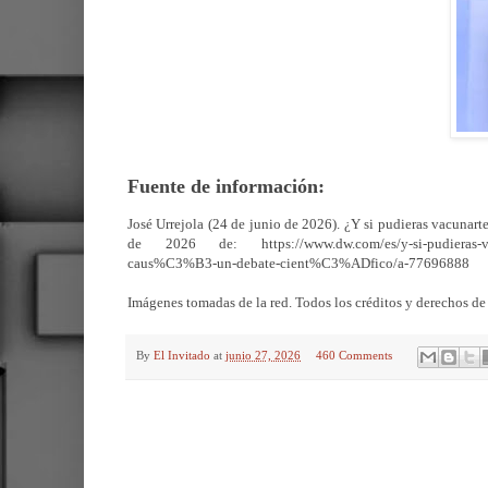
Fuente de información:
José Urrejola (24 de junio de 2026). ¿Y si pudieras vacuna
de 2026 de: https://www.dw.com/es/y-si-pudieras-vac
caus%C3%B3-un-debate-cient%C3%ADfico/a-77696888
Imágenes tomadas de la red. Todos los créditos y derechos de 
By
El Invitado
at
junio 27, 2026
460 Comments