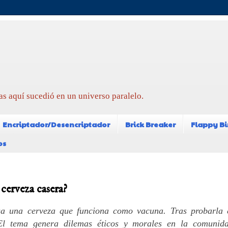
as aquí sucedió en un universo paralelo.
Encriptador/Desencriptador
Brick Breaker
Flappy Bi
os
cerveza casera?
sa una cerveza que funciona como vacuna. Tras probarla 
El tema genera dilemas éticos y morales en la comunid