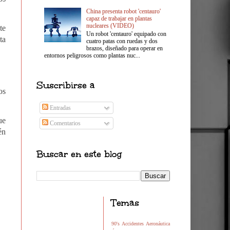
China presenta robot 'centauro'
capaz de trabajar en plantas
nucleares (VIDEO)
te
Un robot 'centauro' equipado con
ta
cuatro patas con ruedas y dos
brazos, diseñado para operar en
entornos peligrosos como plantas nuc...
Suscribirse a
os
Entradas
ue
Comentarios
én
Buscar en este blog
Temas
90's
Accidentes
Aeronáutica