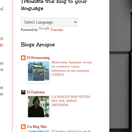
Translate this blog to your
language
sí
Powered by
Translate
ró
Blogs Amigos
de
El Dezmorning
na
Motocicleta 'fantasma' circula
sin conductor varios
en
kilómetros en una autopista
(VIDEO)
on
El Embrion
ue
LA IMAGEN MAS NITIDA
DEL SOL JAMAS
OBTENIDA
Un Blog Más
El hombre inbisivle lo ase de