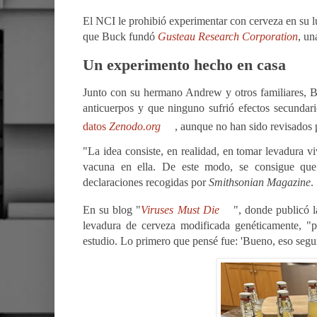
El NCI le prohibió experimentar con cerveza en su lug
que Buck fundó
Gusteau Research Corporation
, un
Un experimento hecho en casa
Junto con su hermano Andrew y otros familiares, 
anticuerpos y que ninguno sufrió efectos secundari
datos
Zenodo.org
, aunque no han sido revisados 
"La idea consiste, en realidad, en tomar levadura v
vacuna en ella. De este modo, se consigue que 
declaraciones recogidas por
Smithsonian Magazine
.
En su blog "
Viruses Must Die
", donde publicó l
levadura de cerveza modificada genéticamente, "po
estudio. Lo primero que pensé fue: 'Bueno, eso segu