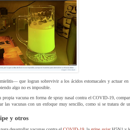
mielitis— que logran sobrevivir a los ácidos estomacales y actuar en 
ebiendo algo no es imposible.
 su propia vacuna en forma de spray nasal contra el COVID-19, compar
ciar las vacunas con un enfoque muy sencillo, como si se tratara de u
ipe y otros
 para desarrollar vacunas contra el
COVID-19
, la
gripe aviar
H5N1 y l