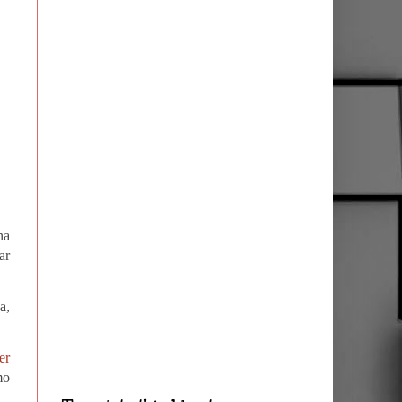
na
ar
a,
er
mo