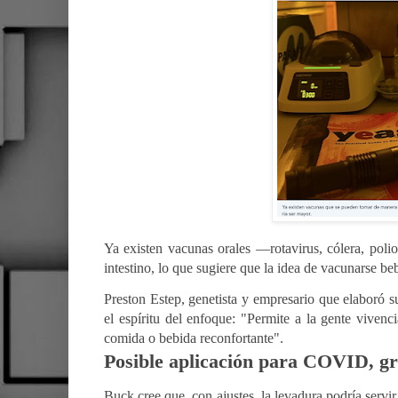
Ya existen vacunas orales —rotavirus, cólera, polio
intestino, lo que sugiere que la idea de vacunarse b
Preston Estep, genetista y empresario que elaboró
el espíritu del enfoque: "Permite a la gente viven
comida o bebida reconfortante".
Posible aplicación para COVID, gr
Buck cree que, con ajustes, la levadura podría servir