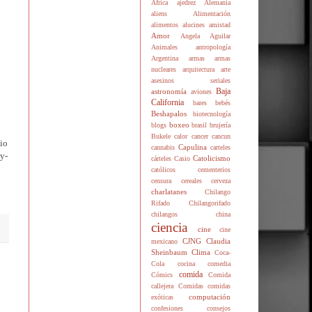
África
ajedrez
Alemania
aliens
Alimentación
alimentos
alucines
amistad
Amor
Angela Aguilar
Animales
antropología
Argentina
armas
armas
nucleares
arquitectura
arte
asesinos seriales
Baja
astronomía
aviones
California
bares
bebés
Beshapalos
biotecnología
boxeo
blogs
brasil
brujería
Bukele
calor
cancer
cancun
io
Capulina
cannabis
carteles
y-
Catolicismo
cárteles
Casio
católicos
cementerios
censura
cereales
cerveza
charlatanes
Chilango
Rifado
Chilangorifado
chilangos
china
ciencia
cine
cine
CJNG
Claudia
mexicano
Sheinbaum
Clima
Coca-
Cola
cocina
comedia
comida
Cómics
Comida
callejera
Comidas
comidas
computación
exóticas
confesiones
consejos