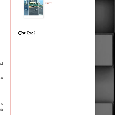
nuevo
Chatbot
ud
La
es
en