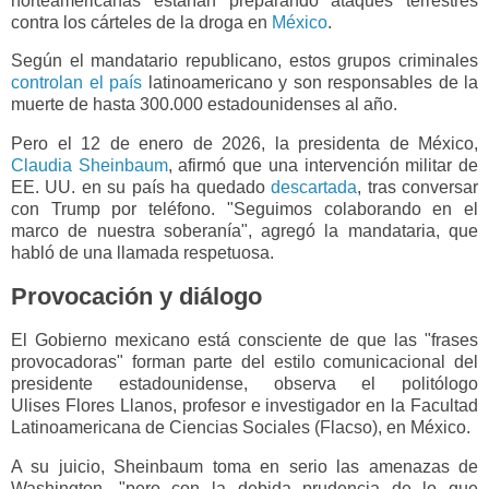
norteamericanas estarían preparando ataques terrestres
contra los cárteles de la droga en
México
.
Según el mandatario republicano, estos grupos criminales
controlan el país
latinoamericano y son responsables de la
muerte de hasta 300.000 estadounidenses al año.
Pero el 12 de enero de 2026, la presidenta de México,
Claudia Sheinbaum
, afirmó que una intervención militar de
EE. UU. en su país ha quedado
descartada
, tras conversar
con Trump por teléfono. "Seguimos colaborando en el
marco de nuestra soberanía", agregó la mandataria, que
habló de una llamada respetuosa.
Provocación y diálogo
El Gobierno mexicano está consciente de que las "frases
provocadoras" forman parte del estilo comunicacional del
presidente estadounidense, observa el politólogo
Ulises Flores Llanos, profesor e investigador en la Facultad
Latinoamericana de Ciencias Sociales (Flacso), en México.
A su juicio, Sheinbaum toma en serio las amenazas de
Washington, "pero con la debida prudencia de lo que