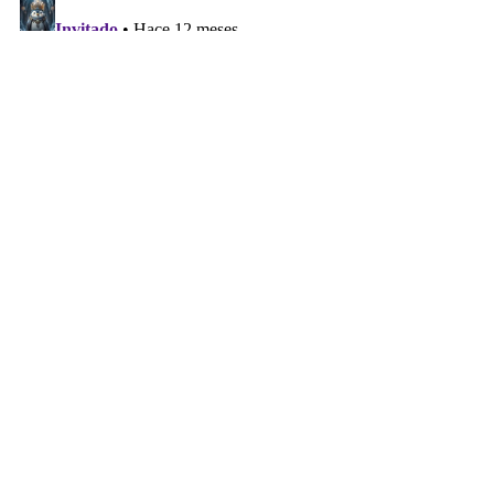
‹
›
Página Principal
Ver la versión web