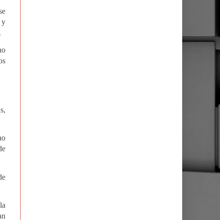
se
 y
.
no
os
s,
no
de
de
la
an