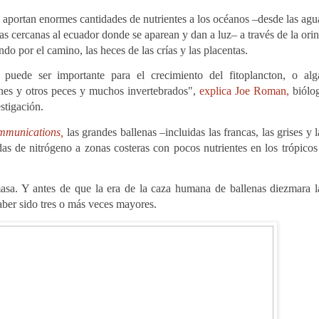
aportan enormes cantidades de nutrientes a los océanos –desde las agu
das cercanas al ecuador donde se aparean y dan a luz– a través de la orin
o por el camino, las heces de las crías y las placentas.
 puede ser importante para el crecimiento del fitoplancton, o alg
ones y otros peces y muchos invertebrados",
explica Joe Roman,
biólo
estigación.
mmunications,
las grandes ballenas –incluidas las francas, las grises y l
as de nitrógeno a zonas costeras con pocos nutrientes en los trópicos
sa. Y antes de que la era de la caza humana de ballenas diezmara l
haber sido tres o más veces mayores.