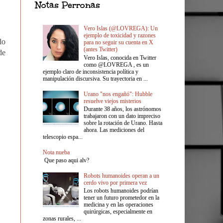
Notas Perronas
Vero Islas (@LOVREGA): Un
ejemplo de toxicidad y razones
lo
para no seguir su cuenta en X
(antes Twitter)
de
Vero Islas, conocida en Twitter
como @LOVREGA , es un
ejemplo claro de inconsistencia política y
manipulación discursiva. Su trayectoria en ...
Urano "nos engañó": Hubble
resuelve viejos misterios
Durante 38 años, los astrónomos
trabajaron con un dato impreciso
sobre la rotación de Urano. Hasta
ahora. Las mediciones del
telescopio espa...
Nota nueba
Que paso aqui alv?
Robots humanoides operan a un
cerdo vivo por primera vez
Los robots humanoides podrían
tener un futuro prometedor en la
medicina y en las operaciones
quirúrgicas, especialmente en
zonas rurales, ...