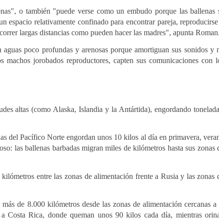
lenas", o también "puede verse como un embudo porque las ballenas 
 un espacio relativamente confinado para encontrar pareja, reproducirse
 recorrer largas distancias como pueden hacer las madres", apunta Roman
 aguas poco profundas y arenosas porque amortiguan sus sonidos y 
os machos jorobados reproductores, capten sus comunicaciones con l
tudes altas (como Alaska, Islandia y la Antártida), engordando tonelada
das del Pacífico Norte engordan unos 10 kilos al día en primavera, vera
roso: las ballenas barbadas migran miles de kilómetros hasta sus zonas 
0 kilómetros entre las zonas de alimentación frente a Rusia y las zonas 
n más de 8.000 kilómetros desde las zonas de alimentación cercanas a 
e a Costa Rica, donde queman unos 90 kilos cada día, mientras orin