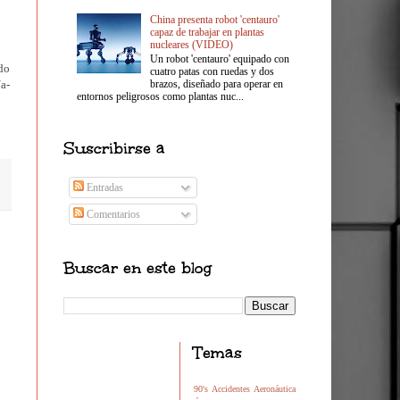
China presenta robot 'centauro'
capaz de trabajar en plantas
nucleares (VIDEO)
Un robot 'centauro' equipado con
do
cuatro patas con ruedas y dos
a-
brazos, diseñado para operar en
entornos peligrosos como plantas nuc...
Suscribirse a
Entradas
Comentarios
Buscar en este blog
Temas
90's
Accidentes
Aeronáutica