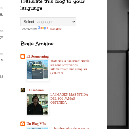
Translate this blog to your
language
as
a,
Powered by
Translate
as
go
Blogs Amigos
as
El Dezmorning
 y
Motocicleta 'fantasma' circula
sin conductor varios
kilómetros en una autopista
(VIDEO)
as
El Embrion
LA IMAGEN MAS NITIDA
DEL SOL JAMAS
OBTENIDA
Un Blog Más
El hombre inbisivle lo ase de