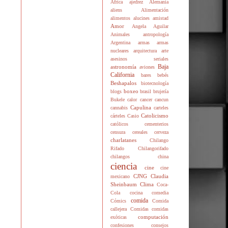
África
ajedrez
Alemania
aliens
Alimentación
alimentos
alucines
amistad
Amor
Angela Aguilar
Animales
antropología
Argentina
armas
armas
nucleares
arquitectura
arte
asesinos seriales
Baja
astronomía
aviones
California
bares
bebés
Beshapalos
biotecnología
boxeo
blogs
brasil
brujería
Bukele
calor
cancer
cancun
Capulina
cannabis
carteles
Catolicismo
cárteles
Casio
católicos
cementerios
censura
cereales
cerveza
charlatanes
Chilango
Rifado
Chilangorifado
chilangos
china
ciencia
cine
cine
CJNG
Claudia
mexicano
Sheinbaum
Clima
Coca-
Cola
cocina
comedia
comida
Cómics
Comida
callejera
Comidas
comidas
computación
exóticas
confesiones
consejos