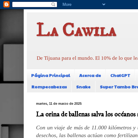
La Cawila
De Tijuana para el mundo. El 10% de lo que le
Página Principal
Acerca de
ChatGPT
Rompecabezas
Snake
Super Tambo Br
martes, 11 de marzo de 2025
La orina de ballenas salva los océanos
Con un viaje de más de 11.000 kilómetros y t
desechos, las ballenas actúan como fertilizan