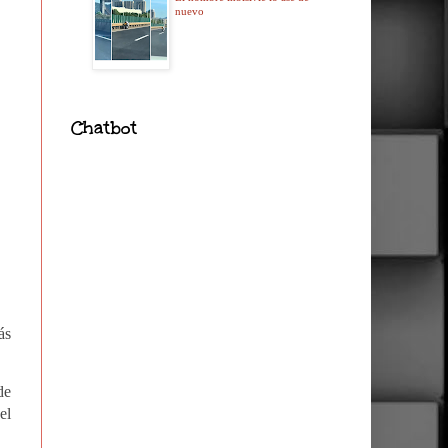
nuevo
Chatbot
ás
de
el