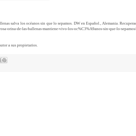
llenas salva los océanos sin que lo sepamos. DW en Español., Alemania. Recupera
rosa-orina-de-las-ballenas-mantiene-vivo-los-oc%C3%A9anos-sin-que-lo-sepamos/
utor a sus propietarios.