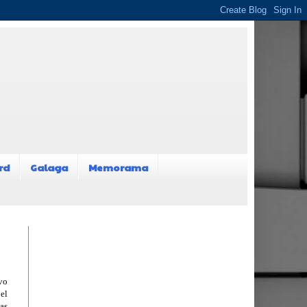
rd
Galaga
Memorama
vo
el
as