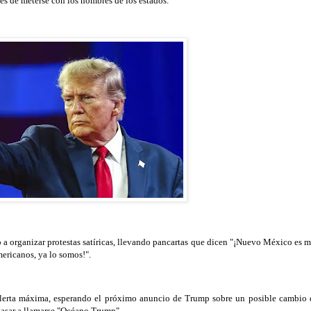
es de meterse con los nombres de los estados.
a organizar protestas satíricas, llevando pancartas que dicen "¡Nuevo México es m
ericanos, ya lo somos!".
 alerta máxima, esperando el próximo anuncio de Trump sobre un posible cambio 
pasar a llamarse "Océano Trump".