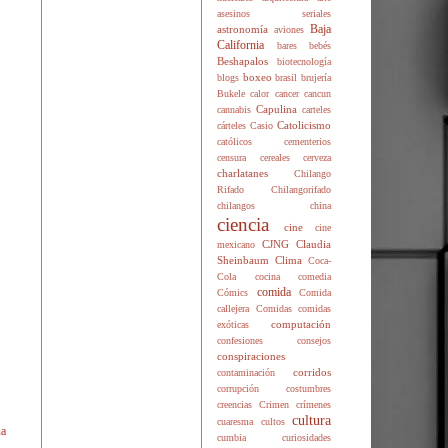
asesinos seriales
Baja
astronomía
aviones
California
bares
bebés
Beshapalos
biotecnología
boxeo
blogs
brasil
brujería
Bukele
calor
cancer
cancun
Capulina
cannabis
carteles
Catolicismo
cárteles
Casio
católicos
cementerios
censura
cereales
cerveza
charlatanes
Chilango
Rifado
Chilangorifado
chilangos
china
ciencia
cine
cine
CJNG
Claudia
mexicano
Sheinbaum
Clima
Coca-
Cola
cocina
comedia
comida
Cómics
Comida
callejera
Comidas
comidas
computación
exóticas
confesiones
consejos
conspiraciones
corridos
contaminación
corrupción
costumbres
creencias
Crimen
crímenes
cultura
cuaresma
cultos
ua
cumbia
curiosidades