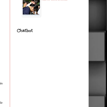
Chatbot
ás
de