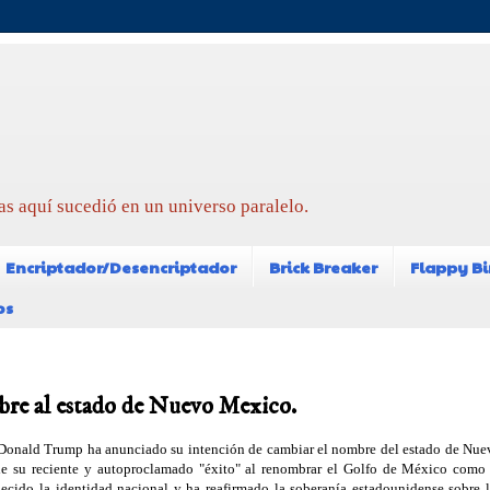
as aquí sucedió en un universo paralelo.
Encriptador/Desencriptador
Brick Breaker
Flappy Bi
os
re al estado de Nuevo Mexico.
e Donald Trump ha anunciado su intención de cambiar el nombre del estado de Nue
e su reciente y autoproclamado "éxito" al renombrar el Golfo de México como 
ecido la identidad nacional y ha reafirmado la soberanía estadounidense sobre l