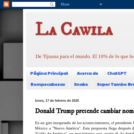
La Cawila
De Tijuana para el mundo. El 10% de lo que le
Página Principal
Acerca de
ChatGPT
Rompecabezas
Snake
Super Tambo Br
lunes, 17 de febrero de 2025
Donald Trump pretende cambiar nomb
En un giro inesperado de los acontecimientos, el president
México a "Nuevo América". Esta propuesta llega después d
"Golfo de América", un movimiento que, según él, ha fortal