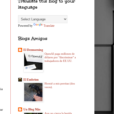
Translate this blog to your
language
Powered by
Translate
Blogs Amigos
El Dezmorning
OpenAI paga millones de
dólares por "discriminar" a
trabajadores de EE.UU.
El Embrion
Hornié a mis perritas (dos
veces).
ia
ar
Un Blog Más
Aun no cierra la herida