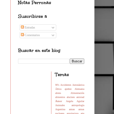
Notas Perronas
Suscribirse a
Entradas
Comentarios
Buscar en este blog
Temas
90's
Accidentes
Aeronáutica
África
ajedrez
Alemania
aliens
Alimentación
alimentos
alucines
amistad
Amor
Angela Aguilar
Animales
antropología
Argentina
armas
armas
nucleares
arquitectura
arte