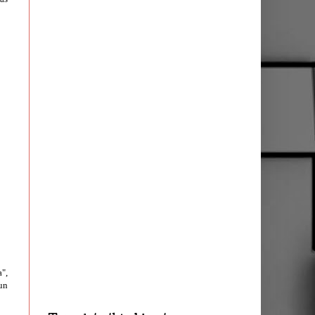
",
un