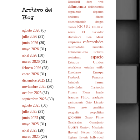
Dancehall
deep web
delincuencia
delincuencia
Archivo del
organizada
deportes
Blog
desiertos
dinero
discriminación
drogas
EE.UU
drones
EEUU
el
agosto 2026
(6)
kesus
El Salvador
julio 2026
(31)
electrónica
Elon Musk
enfermedades
empresas
junio 2026
(30)
enfermedades mentales
mayo 2026
(31)
Entretenimiento
Esclavos
abril 2026
(30)
espacio
esoterismo
marzo 2026
(31)
Estados Unidos
estafas
febrero 2026
(28)
estafadores
estilo
Europa
Eurodance
enero 2026
(31)
Facebook
Famosos
diciembre 2025
(31)
fauna
farándula
noviembre 2025
(30)
festividades
filantropia
octubre 2025
(31)
Fitness
Flores
fraude
fraudes
Fútbol
gadgets
septiembre 2025
(30)
gastronomía
Gato Limpio
agosto 2025
(30)
Gatos
geek
genética
julio 2025
(31)
geografía
geopolítica
gobierno
junio 2025
(30)
Grupo Firme
Guadalajara
Guanajuato
mayo 2025
(31)
Guerra
Gustavo Macalpin
abril 2025
(29)
Harvard
Héroes
Hidalgo
marzo 2025
(29)
higiene
historia
hollywood