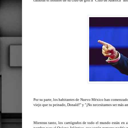
cambiar el nombre de su club de golf a "Club de América" ant
Por su parte, los habitantes de Nuevo México han comenzado 
viejo que tu peinado, Donald!" y "¡No necesitamos ser más am
Mientras tanto, los cartógrafos de todo el mundo están en
nombre para el Océano Atlántico, que según rumores podría 