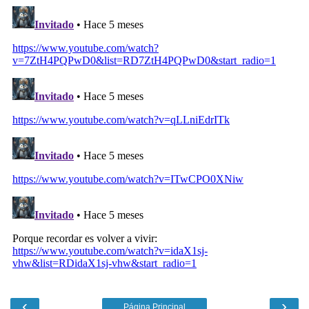
‹
›
Página Principal