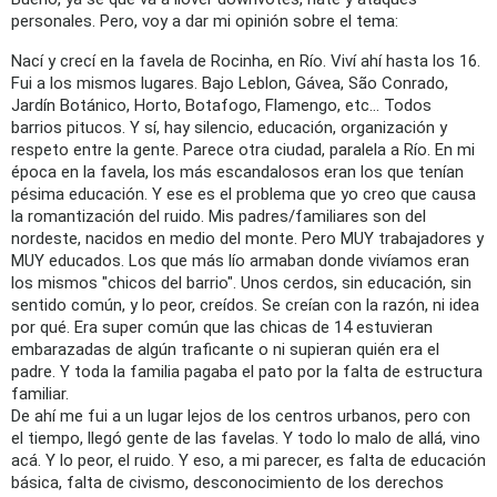
personales. Pero, voy a dar mi opinión sobre el tema:
Nací y crecí en la favela de Rocinha, en Río. Viví ahí hasta los 16.
Fui a los mismos lugares. Bajo Leblon, Gávea, São Conrado,
Jardín Botánico, Horto, Botafogo, Flamengo, etc… Todos
barrios pitucos. Y sí, hay silencio, educación, organización y
respeto entre la gente. Parece otra ciudad, paralela a Río. En mi
época en la favela, los más escandalosos eran los que tenían
pésima educación. Y ese es el problema que yo creo que causa
la romantización del ruido. Mis padres/familiares son del
nordeste, nacidos en medio del monte. Pero MUY trabajadores y
MUY educados. Los que más lío armaban donde vivíamos eran
los mismos "chicos del barrio". Unos cerdos, sin educación, sin
sentido común, y lo peor, creídos. Se creían con la razón, ni idea
por qué. Era super común que las chicas de 14 estuvieran
embarazadas de algún traficante o ni supieran quién era el
padre. Y toda la familia pagaba el pato por la falta de estructura
familiar.
De ahí me fui a un lugar lejos de los centros urbanos, pero con
el tiempo, llegó gente de las favelas. Y todo lo malo de allá, vino
acá. Y lo peor, el ruido. Y eso, a mi parecer, es falta de educación
básica, falta de civismo, desconocimiento de los derechos