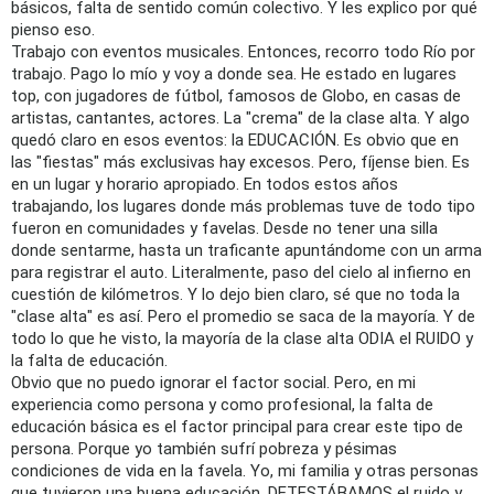
básicos, falta de sentido común colectivo. Y les explico por qué
pienso eso.
Trabajo con eventos musicales. Entonces, recorro todo Río por
trabajo. Pago lo mío y voy a donde sea. He estado en lugares
top, con jugadores de fútbol, famosos de Globo, en casas de
artistas, cantantes, actores. La "crema" de la clase alta. Y algo
quedó claro en esos eventos: la EDUCACIÓN. Es obvio que en
las "fiestas" más exclusivas hay excesos. Pero, fíjense bien. Es
en un lugar y horario apropiado. En todos estos años
trabajando, los lugares donde más problemas tuve de todo tipo
fueron en comunidades y favelas. Desde no tener una silla
donde sentarme, hasta un traficante apuntándome con un arma
para registrar el auto. Literalmente, paso del cielo al infierno en
cuestión de kilómetros. Y lo dejo bien claro, sé que no toda la
"clase alta" es así. Pero el promedio se saca de la mayoría. Y de
todo lo que he visto, la mayoría de la clase alta ODIA el RUIDO y
la falta de educación.
Obvio que no puedo ignorar el factor social. Pero, en mi
experiencia como persona y como profesional, la falta de
educación básica es el factor principal para crear este tipo de
persona. Porque yo también sufrí pobreza y pésimas
condiciones de vida en la favela. Yo, mi familia y otras personas
que tuvieron una buena educación, DETESTÁBAMOS el ruido y